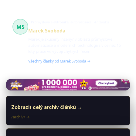
Průmyslová elektronika, automatizace
47 článků
MS
Marek Svoboda
Marek je zkušený inženýr v oblasti průmyslové
automatizace a moderních technologií s více než 15
lety praxe ve vývoji chytrých řešení.
Všechny články od Marek Svoboda →
Zobrazit celý archiv článků →
/archiv/ →