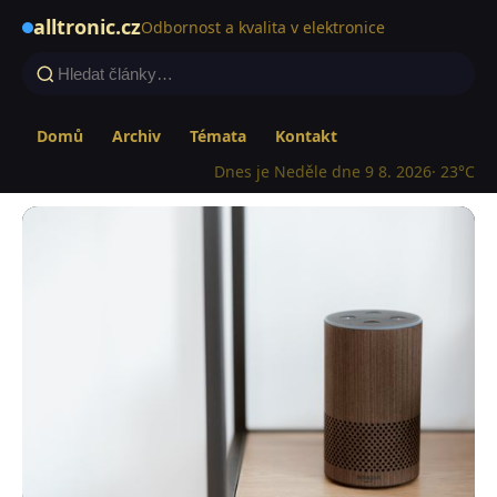
alltronic.cz
Odbornost a kvalita v elektronice
Domů
Archiv
Témata
Kontakt
Dnes je Neděle dne 9 8. 2026
· 23°C