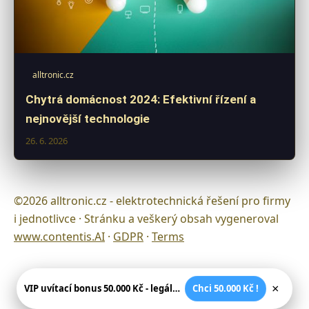
alltronic.cz
Chytrá domácnost 2024: Efektivní řízení a
nejnovější technologie
26. 6. 2026
©2026 alltronic.cz - elektrotechnická řešení pro firmy
i jednotlivce · Stránku a veškerý obsah vygeneroval
www.contentis.AI
·
GDPR
·
Terms
×
VIP uvítací bonus 50.000 Kč - legální české kasíno
Chci 50.000 Kč !