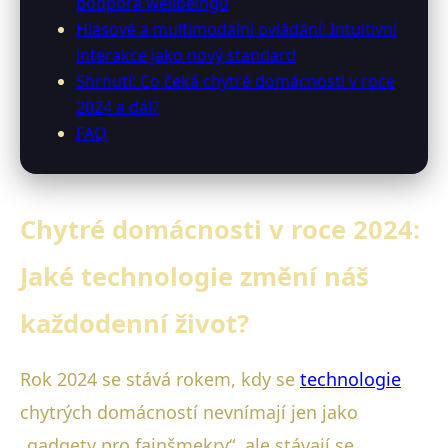
podpora wellbeingu
Hlasové a multimodální ovládání: Intuitivní
interakce jako nový standard
Shrnutí: Co čeká chytré domácnosti v roce
2024 a dál?
FAQ
Chytré domácnosti v roce 2024:
Jaké technologie změní náš
každodenní život?
Rok 2024 se stává rokem, kdy se
technologie
chytrých domácností nevnímají jen jako
„gadgety pro fajnšmekry“, ale stávají se