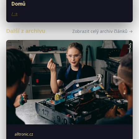
Domů
/ →
Další z archivu
Zobrazit celý archiv článků →
alltronic.cz