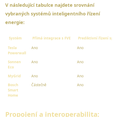
V následující tabulce najdete srovnání
vybraných systémů inteligentního řízení
energie:
Systém
Přímá integrace s FVE
Prediktivní řízení spo
Tesla
Ano
Ano
Powerwall
Sonnen
Ano
Ano
Eco
MyGrid
Ano
Ano
Bosch
Částečně
Ano
Smart
Home
Propojení a interoperabilita: