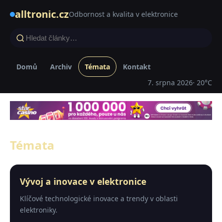
alltronic.cz
Odbornost a kvalita v elektronice
Domů
Archiv
Témata
Kontakt
7. srpna 2026
· 20°C
Témata
Vývoj a inovace v elektronice
Klíčové technologické inovace a trendy v oblasti
elektroniky.