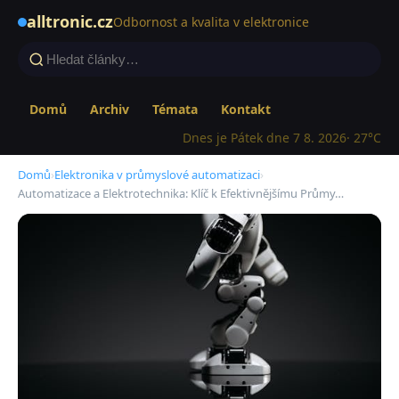
alltronic.cz
Odbornost a kvalita v elektronice
Domů
Archiv
Témata
Kontakt
Dnes je Pátek dne 7 8. 2026
· 27°C
Domů
›
Elektronika v průmyslové automatizaci
›
Automatizace a Elektrotechnika: Klíč k Efektivnějšímu Průmy…