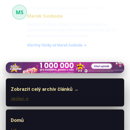
Průmyslová elektronika, automatizace
47 článků
MS
Marek Svoboda
Marek je zkušený inženýr v oblasti průmyslové
automatizace a moderních technologií s více než 15
lety praxe ve vývoji chytrých řešení.
Všechny články od Marek Svoboda →
Zobrazit celý archiv článků →
/archiv/ →
Domů
/ →