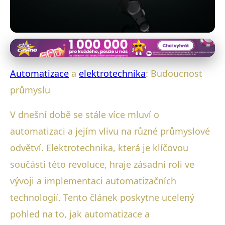
Elektronika v průmyslové automatizaci
Automatizace a Elektrotechnika:
Automatizace
a
elektrotechnika
: Budoucnost
Klíč k Efektivnějšímu Průmyslu
průmyslu
5. 1. 2026
· 4 min čtení · Autor: Marek Svoboda
V dnešní době se stále více mluví o
automatizaci a jejím vlivu na různé průmyslové
odvětví. Elektrotechnika, která je klíčovou
součástí této revoluce, hraje zásadní roli ve
vývoji a implementaci automatizačních
technologií. Tento článek poskytne ucelený
pohled na to, jak automatizace a