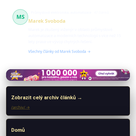
Průmyslová elektronika, automatizace
47 článků
MS
Marek Svoboda
Marek je zkušený inženýr v oblasti průmyslové
automatizace a moderních technologií s více než 15
lety praxe ve vývoji chytrých řešení.
Všechny články od Marek Svoboda →
Zobrazit celý archiv článků →
/archiv/ →
Domů