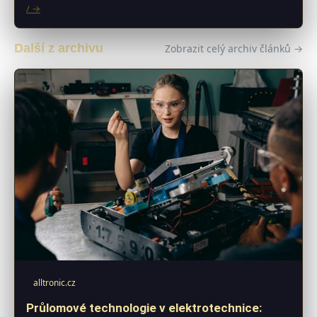
/ →
Další z archivu
Zobrazit celý archiv článků →
alltronic.cz
Průlomové technologie v elektrotechnice: