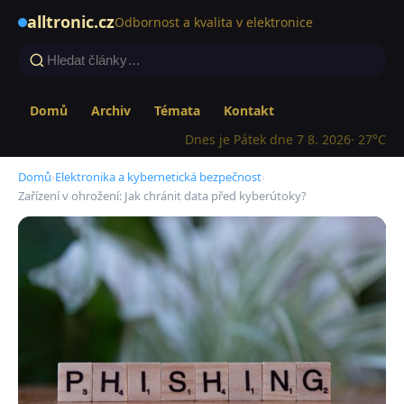
alltronic.cz
Odbornost a kvalita v elektronice
Domů
Archiv
Témata
Kontakt
Dnes je Pátek dne 7 8. 2026
· 27°C
Domů
›
Elektronika a kybernetická bezpečnost
›
Zařízení v ohrožení: Jak chránit data před kyberútoky?