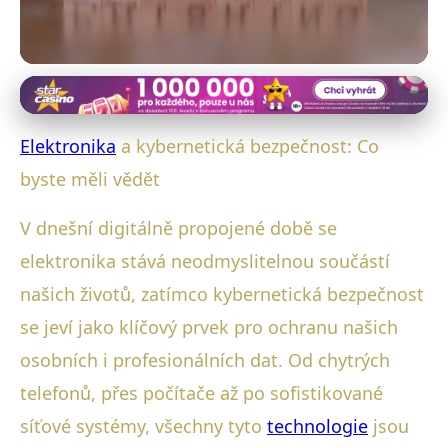
Elektronika a kybernetická bezpečnost
Zařízení v ohrožení: Jak chránit
Elektronika
a kybernetická bezpečnost: Co
data před kyberútoky?
byste měli vědět
28. 1. 2026
· 4 min čtení · Autor: Marek Svoboda
V dnešní digitálně propojené době se
elektronika stává neodmyslitelnou součástí
našich životů, zatímco kybernetická bezpečnost
se jeví jako klíčový prvek pro ochranu našich
osobních i profesionálních dat. Od chytrých
telefonů, přes počítače až po sofistikované
síťové systémy, všechny tyto
technologie
jsou