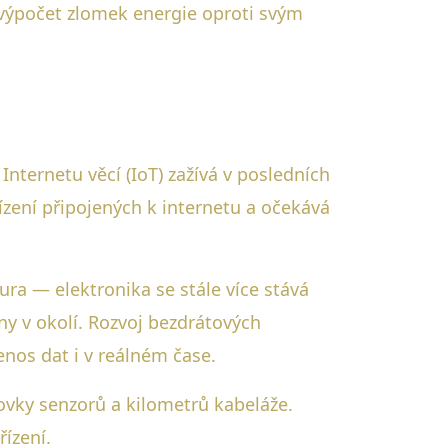
n výpočet zlomek energie oproti svým
nternetu věcí (IoT) zažívá v posledních
ízení připojených k internetu a očekává
a — elektronika se stále více stává
y v okolí. Rozvoj bezdrátových
řenos dat i v reálném čase.
ovky senzorů a kilometrů kabeláže.
ízení.