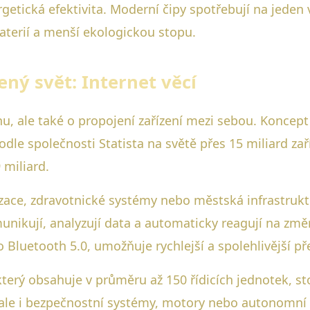
ergetická efektivita. Moderní čipy spotřebují na jede
terií a menší ekologickou stopu.
ený svět: Internet věcí
, ale také o propojení zařízení mezi sebou. Koncept I
dle společnosti Statista na světě přes 15 miliard zař
 miliard.
ce, zdravotnické systémy nebo městská infrastruktur
nikují, analyzují data a automaticky reagují na změn
bo Bluetooth 5.0, umožňuje rychlejší a spolehlivější p
erý obsahuje v průměru až 150 řídicích jednotek, st
 ale i bezpečnostní systémy, motory nebo autonomní ř