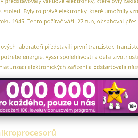
iky představovaly vakuové elektronky, které byly zák
. století. Byly to právě elektronky, které umožnily vzn
roku 1945. Tento počítač vážil 27 tun, obsahoval přes
ových laboratoří představili první tranzistor. Tranzis
spotřebě energie, vyšší spolehlivosti a delší životnost
niaturizaci elektronických zařízení a odstartovala ná
mikroprocesorů