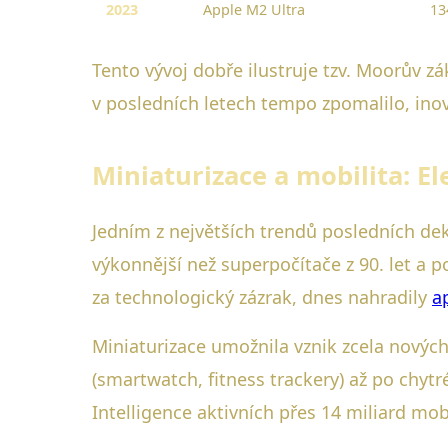
2023
Apple M2 Ultra
13
Tento vývoj dobře ilustruje tzv. Moorův z
v posledních letech tempo zpomalilo, inov
Miniaturizace a mobilita: E
Jedním z největších trendů posledních deká
výkonnější než superpočítače z 90. let a 
za technologický zázrak, dnes nahradily
a
Miniaturizace umožnila vznik zcela novýc
(smartwatch, fitness trackery) až po chytr
Intelligence aktivních přes 14 miliard mob