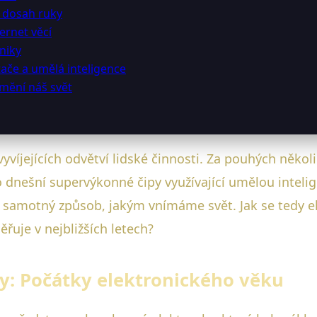
a dosah ruky
ernet věcí
oniky
ače a umělá inteligence
e mění náš svět
vyvíjejících odvětví lidské činnosti. Za pouhých někol
nešní supervýkonné čipy využívající umělou inteligen
i samotný způsob, jakým vnímáme svět. Jak se tedy el
uje v nejbližších letech?
ry: Počátky elektronického věku