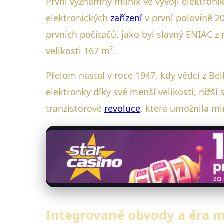
První významný milník ve vývoji elektron
elektronických
zařízení
v první polovině 20
prvních počítačů, jako byl slavný ENIAC z 
velikosti 167 m².
Přelom nastal v roce 1947, kdy vědci z Bell
elektronky díky své menší velikosti, nižší 
tranzistorové
revoluce
, která umožnila mi
Integrované obvody a éra 