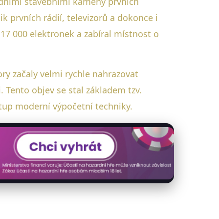
ladními stavebními kameny prvních
ik prvních rádií, televizorů a dokonce i
 17 000 elektronek a zabíral místnost o
tory začaly velmi rychle nahrazovat
i. Tento objev se stal základem tzv.
stup moderní výpočetní techniky.