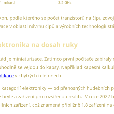
4 miliard
3,5 GHz
ákon, podle kterého se počet tranzistorů na čipu zdvo
ace v oblasti návrhu čipů a výrobních technologií stá
lektronika na dosah ruky
d je miniaturizace. Zatímco první počítače zabíraly c
pohodlně se vejdou do kapsy. Například kapesní kalkul
plikace
v chytrých telefonech.
h kategorií elektroniky — od přenosných hudebních p
é brýle a zařízení pro rozšířenou realitu. V roce 2022
ilních zařízení, což znamená přibližně 1,8 zařízení na