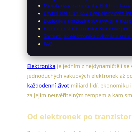
Miniaturizace a mobilita: Elektronika n
Chytrá elektronika a propojený svět: Int
Ekologie a udržitelnost ve vývoji elektr
Budoucnost elektroniky: Kvantové počít
Shrnutí: Jak elektronika ovlivnila a stál
FAQ
Elektronika
je jedním z nejdynamičtěji se 
jednoduchých vakuových elektronek až po d
každodenní život
miliard lidí, ekonomiku 
za jejím neuvěřitelným tempem a kam směř
Od elektronek po tranzisto