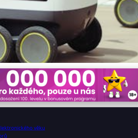
 Jak elektronika proměnila 
elektronického věku
orů