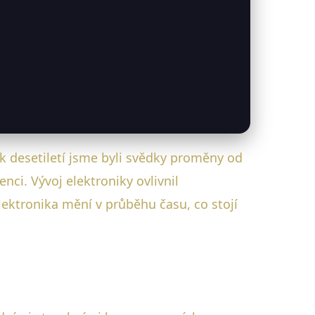
ik desetiletí jsme byli svědky proměny od
ci. Vývoj elektroniky ovlivnil
ektronika mění v průběhu času, co stojí