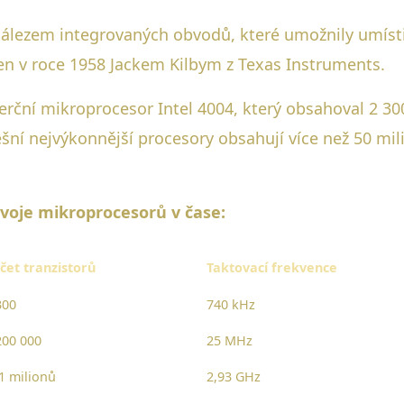
ynálezem integrovaných obvodů, které umožnily umístit
ven v roce 1958 Jackem Kilbym z Texas Instruments.
merční mikroprocesor Intel 4004, který obsahoval 2 30
šní nejvýkonnější procesory obsahují více než 50 mil
ývoje mikroprocesorů v čase:
čet tranzistorů
Taktovací frekvence
300
740 kHz
200 000
25 MHz
1 milionů
2,93 GHz