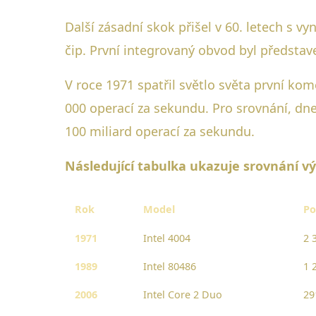
Další zásadní skok přišel v 60. letech s v
čip. První integrovaný obvod byl předsta
V roce 1971 spatřil světlo světa první ko
000 operací za sekundu. Pro srovnání, dne
100 miliard operací za sekundu.
Následující tabulka ukazuje srovnání v
Rok
Model
Po
1971
Intel 4004
2 
1989
Intel 80486
1 
2006
Intel Core 2 Duo
29